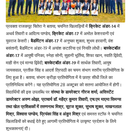
प्रवक्ता राजकपूर चितेरा ने बताया, चयनित खिलाड़ियों में
क्रिकेट अंडर-14
में
अथर्व तिवारी व आदित्य पाण्डेय,
क्रिकेट अंडर-17
में अमोल केशरवानी एवं
युवराज केसरी।
बैडमिंटन अंडर-17
में अनुष्का शुक्ला, शुभम हरवानी, वंश
बसंतानी, बैडमिंटन अंडर-19 में अयांश कटारिया एवं नियति लोधी।
बास्केटबॉल
अंडर-17
में आयुषी पनिका, स्नेहा सोनी, सुहानी भूर्तिया, शिफा खान, स्वाति द्विवेदी,
माही सेन एवं मान्या द्विवेदी,
बास्केटबॉल अंडर-19
में सार्थक तिवारी, आयुष
जायसवाल, प्रतीक सिंह व आदर्श त्रिपाठी का चयन संभाग स्तरीय प्रतियोगिता के
लिए हुआ है। बताया, संभाग क्रीड़ा प्रतियोगिता में ये छात्र सीधी जिले का
प्रतिनिधित्व करेंगे। यह
प्रतियोगिता
28 अक्टूबर को सतना आयोजित में होगी।
विद्यार्थियों की इस उपलब्धि पर
संस्था के डायरेक्टर नीरज शर्मा, असिस्टेंट
डायरेक्टर अरुण ओझा, प्राचार्य डॉ. महेंद्र कुमार तिवारी, एच.एम माएमा सिमन्स
तथा खेल प्रशिक्षकों में तरुणनाथ मिश्र, सूरज शुक्ल, सुभाष शुक्ल, माखनलाल
मिश्र, विश्वास पाण्डेय, प्रियंका सिंह व अंकुर मिश्र
एवं समस्त स्टॉफ ने चयनित
खिलाडियों को बधाई देते हुए आगामी प्रतियोगिता मे उत्कृष्ट प्रर्दशन के लिये
शुभकामनाएं दी।